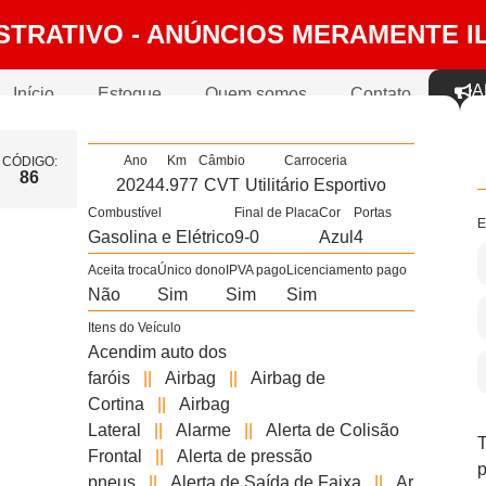
STRATIVO - ANÚNCIOS MERAMENTE I
A
Início
Estoque
Quem somos
Contato
Ano
Km
Câmbio
Carroceria
CÓDIGO:
86
2024
4.977
CVT
Utilitário Esportivo
Combustível
Final de Placa
Cor
Portas
E
Gasolina e Elétrico
9-0
Azul
4
Aceita troca
Único dono
IPVA pago
Licenciamento pago
Não
Sim
Sim
Sim
Itens do Veículo
Acendim auto dos
faróis
||
Airbag
||
Airbag de
Cortina
||
Airbag
Lateral
||
Alarme
||
Alerta de Colisão
T
Frontal
||
Alerta de pressão
p
pneus
||
Alerta de Saída de Faixa
||
Ar