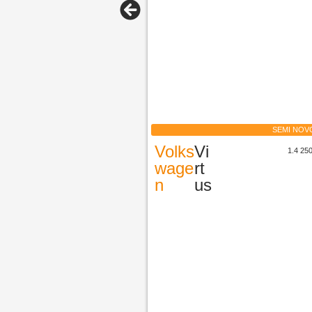
SEMI NOV
Volks
Vi
1.4 2
wage
rt
n
us