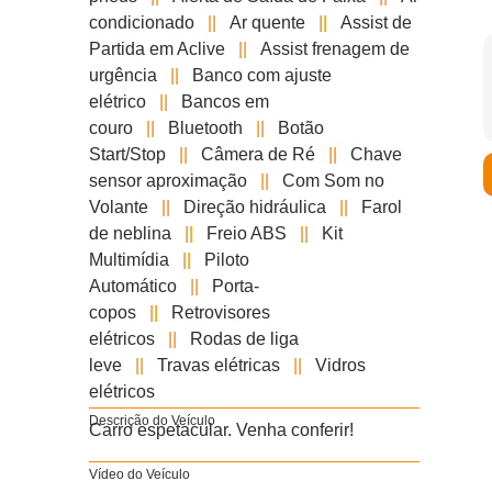
condicionado
||
Ar quente
||
Assist de
Partida em Aclive
||
Assist frenagem de
urgência
||
Banco com ajuste
elétrico
||
Bancos em
couro
||
Bluetooth
||
Botão
Start/Stop
||
Câmera de Ré
||
Chave
sensor aproximação
||
Com Som no
Volante
||
Direção hidráulica
||
Farol
de neblina
||
Freio ABS
||
Kit
Multimídia
||
Piloto
Automático
||
Porta-
copos
||
Retrovisores
elétricos
||
Rodas de liga
leve
||
Travas elétricas
||
Vidros
elétricos
Descrição do Veículo
Carro espetacular. Venha conferir!
Vídeo do Veículo