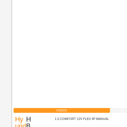
USADO
Hy
H
1.0 COMFORT 12V FLEX 4P MANUAL
und
B