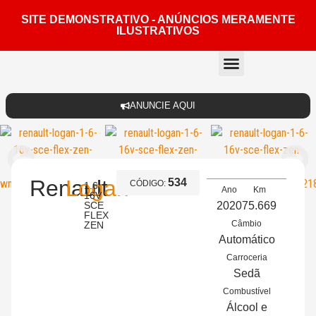
SITE DEMONSTRATIVO - ANÚNCIOS MERAMENTE
ILUSTRATIVOS
Quem somos
ANUNCIE AQUI
Renault
Logan
534
CÓDIGO:
1.6
Ano
Km
16V
SCE
2020
75.669
FLEX
Câmbio
ZEN
Automático
Carroceria
Sedã
Combustível
Álcool e