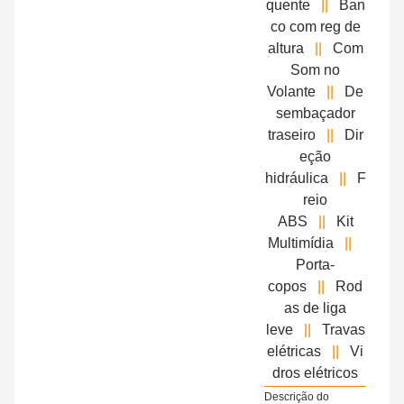
quente
||
Ban
co com reg de
altura
||
Com
Som no
Volante
||
De
sembaçador
traseiro
||
Dir
eção
hidráulica
||
F
reio
ABS
||
Kit
Multimídia
||
Porta-
copos
||
Rod
as de liga
leve
||
Travas
elétricas
||
Vi
dros elétricos
Descrição do