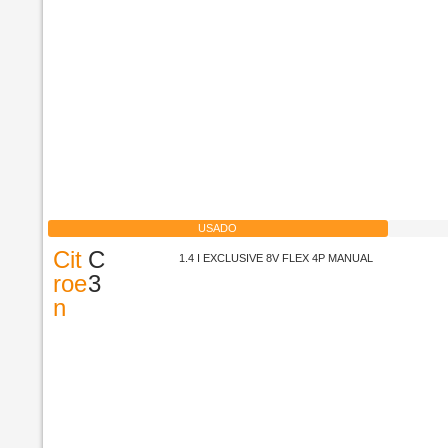
USADO
Cit
C
1.4 I EXCLUSIVE 8V FLEX 4P MANUAL
roe
3
n