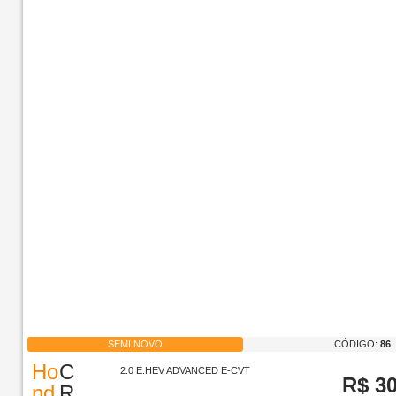
SEMI NOVO
CÓDIGO:
86
Ho
C
2.0 E:HEV ADVANCED E-CVT
R$
3
nd
R